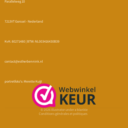
Parallelweg 10
7213VT Gorssel - Nederland
KvK: 80271480 | BTW: NL003416430B39
contact@estherbennink.nl
Politique de confidentialité
Politique de remboursement
portretfoto's: Merette Kuijt
Conditions d’utilisation
Politique d’expédition
Coordonnées
© 2026
Illustrator under a blankie
Conditions générales et politiques