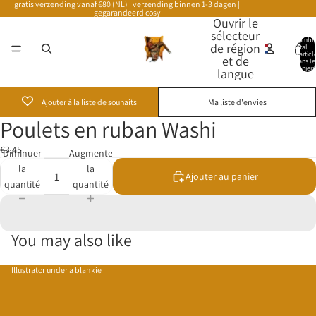
gratis verzending vanaf €80 (NL) | verzending binnen 1-3 dagen |
gegarandeerd cosy
Ouvrir le
sélecteur
Nombr
de région
total
d’articl
et de
dans le
panier:
langue
Ajouter à la liste de souhaits
Ma liste d'envies
Poulets en ruban Washi
€3,45
Diminuer
Augmenter
la
la
Ajouter au panier
quantité
quantité
You may also like
Illustrator under a blankie