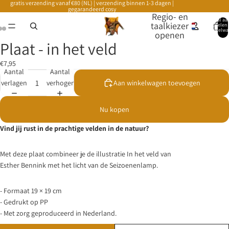
gratis verzending vanaf €80 (NL) | verzending binnen 1-3 dagen |
gegarandeerd cosy
Regio- en
Totaal aa
taalkiezer
artikelen 
winkelwa
openen
0
Plaat - in het veld
€7,95
Aantal
Aantal
verlagen
verhogen
Aan winkelwagen toevoegen
Nu kopen
Vind jij rust in de prachtige velden in de natuur?
Met deze plaat combineer je de illustratie In het veld van
Esther Bennink met het licht van de
Seizoenenlamp
.
- Formaat 19 × 19 cm
- Gedrukt op PP
- Met zorg geproduceerd in Nederland.