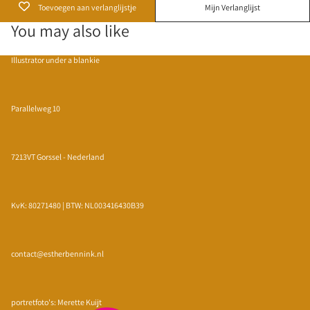
Toevoegen aan verlanglijstje
Mijn Verlanglijst
You may also like
Illustrator under a blankie
Parallelweg 10
7213VT Gorssel - Nederland
KvK: 80271480 | BTW: NL003416430B39
contact@estherbennink.nl
Privacybeleid
Terugbetalingsbeleid
portretfoto's: Merette Kuijt