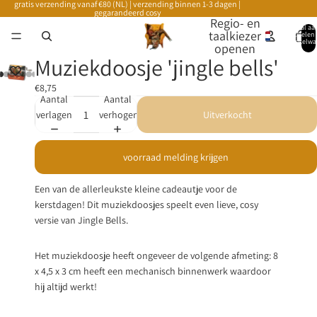
gratis verzending vanaf €80 (NL) | verzending binnen 1-3 dagen |
gegarandeerd cosy
Regio- en
Totaal aa
taalkiezer
artikelen 
winkelwa
openen
0
Muziekdoosje 'jingle bells'
€8,75
Aantal
Aantal
verlagen
verhogen
Uitverkocht
voorraad melding krijgen
Een van de allerleukste kleine cadeautje voor de
kerstdagen! Dit muziekdoosjes speelt even lieve, cosy
versie van Jingle Bells.
Het muziekdoosje heeft ongeveer de volgende afmeting: 8
x 4,5 x 3 cm heeft een mechanisch binnenwerk waardoor
hij altijd werkt!