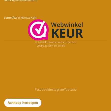
contact@estherbennink.nl
Privacybeleid
Terugbetalingsbeleid
portretfoto's: Merette Kuijt
Algemene voorwaarden
Verzendbeleid
Contactgegevens
© 2026
Illustrator under a blankie
Voorwaarden en beleid
Facebook
Instagram
Youtube